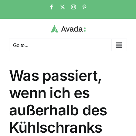
Skip
Facebook
X
Instagram
Pinterest
to
content
Go to...
Was passiert,
wenn ich es
außerhalb des
Kühlschranks